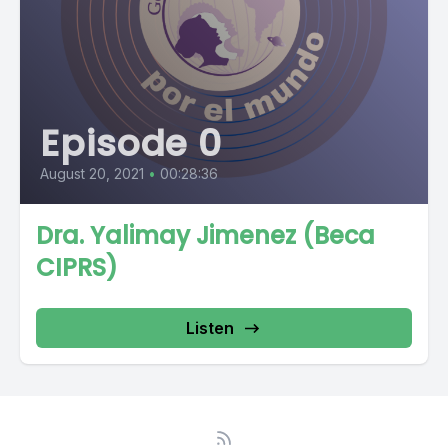
Episode 0
August 20, 2021
•
00:28:36
Dra. Yalimay Jimenez (Beca
CIPRS)
Listen