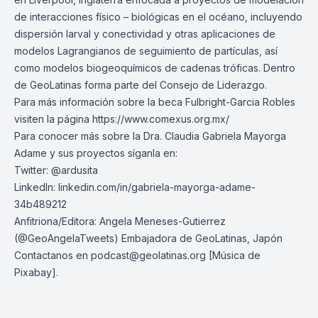
de interacciones físico – biológicas en el océano, incluyendo
dispersión larval y conectividad y otras aplicaciones de
modelos Lagrangianos de seguimiento de partículas, así
como modelos biogeoquímicos de cadenas tróficas. Dentro
de GeoLatinas forma parte del Consejo de Liderazgo.
Para más información sobre la beca Fulbright-Garcia Robles
visiten la página
https://www.comexus.org.mx/
Para conocer más sobre la Dra. Claudia Gabriela Mayorga
Adame y sus proyectos síganla en:
Twitter: @ardusita
LinkedIn:
linkedin.com/in/gabriela-mayorga-adame-
34b489212
Anfitriona/Editora: Angela Meneses-Gutierrez
(@GeoAngelaTweets) Embajadora de GeoLatinas, Japón
Contactanos en
podcast@geolatinas.org
[Música de
Pixabay].