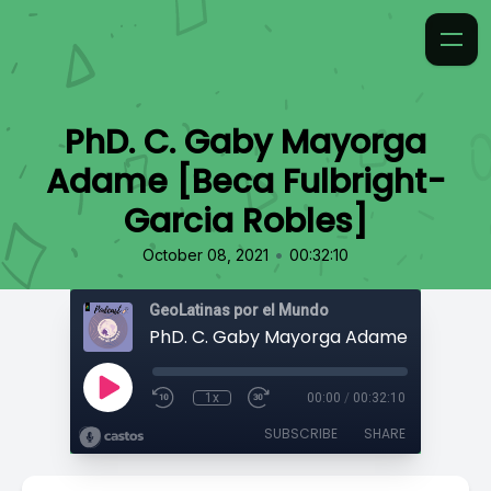
PhD. C. Gaby Mayorga
Adame [Beca Fulbright-
Garcia Robles]
•
October 08, 2021
00:32:10
GeoLatinas por el Mundo
1x
00:00
/
00:32:10
SUBSCRIBE
SHARE