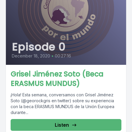
Episode 0
December 18, 2020
•
00:27:16
Grisel Jiménez Soto (Beca
ERASMUS MUNDUS)
¡Hola! Esta semana, conversamos con Grisel Jiménez
Soto (@georockgris en twitter) sobre su experiencia
con la beca ERASMUS MUNDUS de la Unión Europea
durante...
Listen