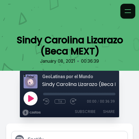
Sindy Carolina Lizarazo
(Beca MEXT)
•
January 08, 2021
00:36:39
GeoLatinas por el Mundo
Sindy Carolina Lizarazo (Beca MEXT)
1x
00:00
/
00:36:39
SUBSCRIBE
SHARE