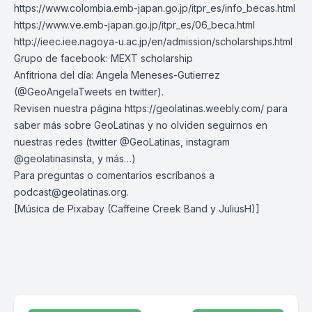
https://www.colombia.emb-japan.go.jp/itpr_es/info_becas.html
https://www.ve.emb-japan.go.jp/itpr_es/06_beca.html
http://ieec.iee.nagoya-u.ac.jp/en/admission/scholarships.html
Grupo de facebook: MEXT scholarship
Anfitriona del día: Angela Meneses-Gutierrez
(@GeoAngelaTweets en twitter).
Revisen nuestra página
https://geolatinas.weebly.com/
para
saber más sobre GeoLatinas y no olviden seguirnos en
nuestras redes (twitter @GeoLatinas, instagram
@geolatinasinsta, y más…)
Para preguntas o comentarios escríbanos a
podcast@geolatinas.org
.
[Música de Pixabay (Caffeine Creek Band y JuliusH)]